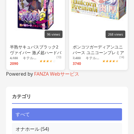
96 views
268 views
半熟サキュバスブラック2
ポンコツガーディアンユニ
ヴァイパー 激〆超ハードバ
バース ユニコーンプレミア
キュームタイプ 良い点と気
キテルキテル
(10)
ム肉厚ファビュラス レビュ
キテルキテル
(14)
4,180
7,480
★
★
★
★
☆
★
★
★
★
★
になる点、おすすめ出来る
2090
ー｜名前はカオスなのに週
3740
人について！
間3位の怪物
Powered by
FANZA Webサービス
カテゴリ
すべて
オナホール (54)