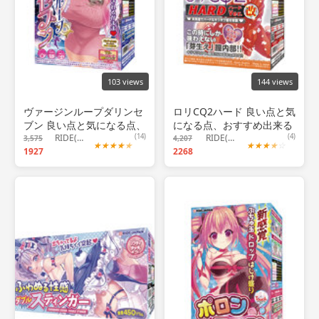
103 views
144 views
ヴァージンループダリンセ
ロリCQ2ハード 良い点と気
ブン 良い点と気になる点、
になる点、おすすめ出来る
おすすめ出来る人につい
RIDE(ライド)
(14)
人について！
RIDE(ライド)
(4)
3,575
4,207
★
★
★
★
★
★
★
★
★
☆
て！
1927
2268