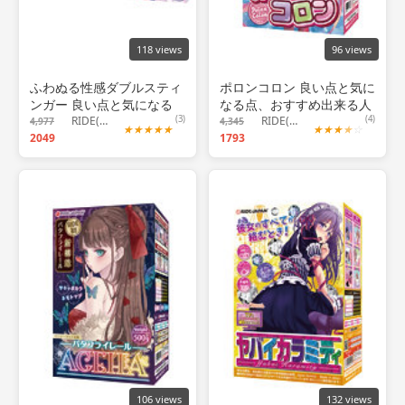
118 views
96 views
ふわぬる性感ダブルスティ
ポロンコロン 良い点と気に
ンガー 良い点と気になる
なる点、おすすめ出来る人
点、おすすめ出来る人につ
RIDE(ライド)
(3)
について！
RIDE(ライド)
(4)
4,977
4,345
★
★
★
★
★
★
★
★
★
☆
いて！
2049
1793
106 views
132 views