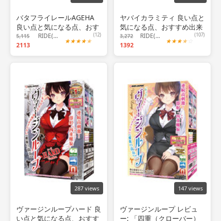
バタフライレールAGEHA
ヤバイカラミティ 良い点と
良い点と気になる点、おす
気になる点、おすすめ出来
すめ出来る人について！
RIDE(ライド)
(12)
る人について！
RIDE(ライド)
(107)
5,115
3,272
★
★
★
★
★
★
★
★
★
☆
2113
1392
287 views
147 views
ヴァージンループハード 良
ヴァージンループ レビュ
い点と気になる点、おすす
ー: 「四重（クローバー）