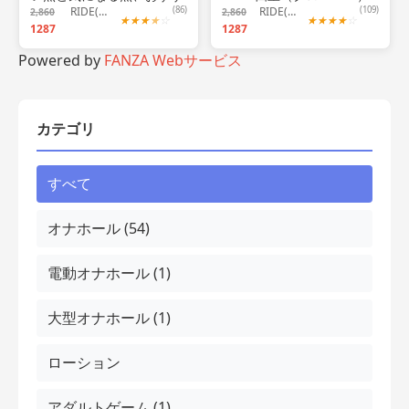
め出来る人について！
RIDE(ライド)
(86)
螺旋」でゾリゾリ沼に落と
RIDE(ライド)
(109)
2,860
2,860
★
★
★
★
☆
★
★
★
★
☆
1287
す名作オナホ
1287
Powered by
FANZA Webサービス
カテゴリ
すべて
オナホール (54)
電動オナホール (1)
大型オナホール (1)
ローション
アダルトゲーム (1)