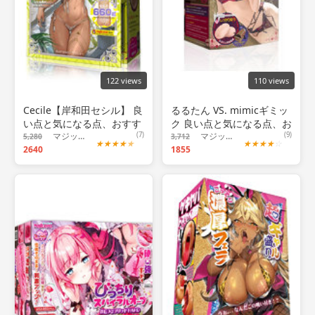
122 views
110 views
Cecile【岸和田セシル】 良
るるたん VS. mimicギミッ
い点と気になる点、おすす
ク 良い点と気になる点、お
め出来る人について！
マジックアイズ
(7)
すすめ出来る人について！
マジックアイズ
(9)
5,280
3,712
★
★
★
★
★
★
★
★
★
☆
2640
1855