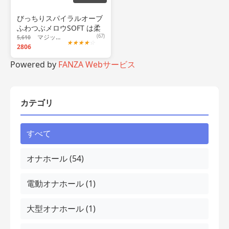
びっちりスパイラルオーブ
ふわつぶメロウSOFT は柔
らかさと強さを両立したオ
マジックアイズ
(67)
5,610
★
★
★
★
☆
ナホール
2806
Powered by
FANZA Webサービス
カテゴリ
すべて
オナホール (54)
電動オナホール (1)
大型オナホール (1)