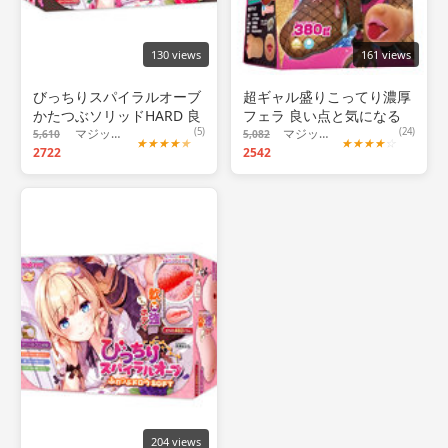
130 views
161 views
びっちりスパイラルオーブ
超ギャル盛りこってり濃厚
かたつぶソリッドHARD 良
フェラ 良い点と気になる
い点と気になる点、おすす
マジックアイズ
(5)
点、おすすめ出来る人につ
マジックアイズ
(24)
5,610
5,082
★
★
★
★
★
★
★
★
★
☆
め出来る人について！
2722
いて！
2542
204 views