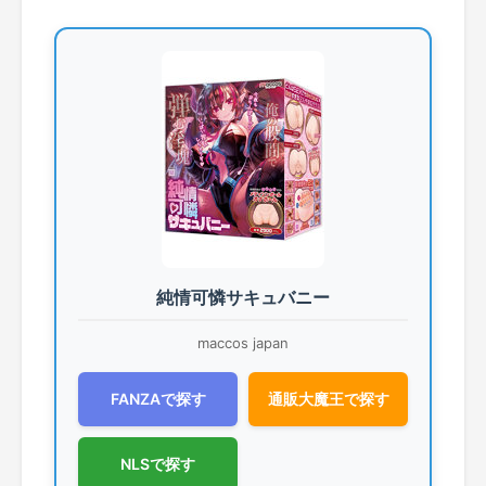
純情可憐サキュバニー
maccos japan
FANZAで探す
通販大魔王で探す
NLSで探す