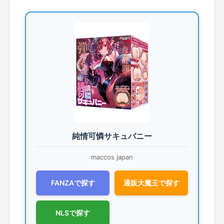
純情可憐サキュバニー
maccos japan
FANZAで探す
通販大魔王で探す
NLSで探す