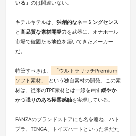
いる」
のは間違いない。
キテルキテルは、
独創的なネーミングセンス
と
高品質な素材開発力
を武器に、オナホール
市場で確固たる地位を築いてきたメーカー
だ。
特筆すべきは、
「ウルトラリッチPremium
ソフト素材」
という独自素材の開発。この素
材は、従来のTPE素材とは一線を画す
緩やか
かつ張りのある極柔感触
を実現している。
FANZAのブランドストアにも名を連ね、ハト
プラ、TENGA、トイズハートといった名だた