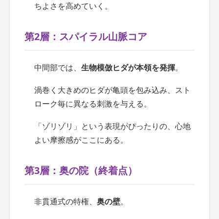
ちよさを高めていく。
第2層：スパイラル山脈コア
中間部では、
生物模倣ヒダが本領を発揮
。
渦巻く大きめのヒダが亀頭を包み込み、スト
ローク毎に異なる刺激を与える。
「ゾリゾリ」という表現がぴったりの、
心地
よい摩擦感
がここにある。
第3層：奥の院（終着点）
非貫通式の特権、
奥の壁
。