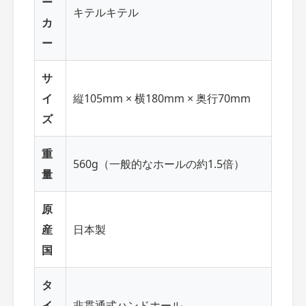
ー
キテルキテル
カ
ー
サ
イ
縦105mm × 横180mm × 奥行70mm
ズ
重
560g（一般的なホールの約1.5倍）
量
原
産
日本製
国
タ
イ
非貫通式ハンドホール