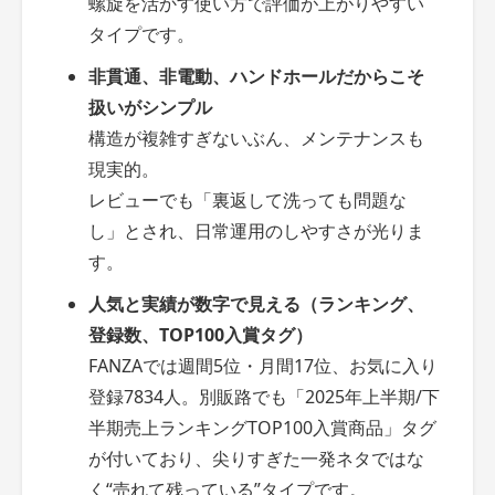
螺旋を活かす使い方で評価が上がりやすい
タイプです。
非貫通、非電動、ハンドホールだからこそ
扱いがシンプル
構造が複雑すぎないぶん、メンテナンスも
現実的。
レビューでも「裏返して洗っても問題な
し」とされ、日常運用のしやすさが光りま
す。
人気と実績
が数字で見える（ランキング、
登録数、TOP100入賞タグ）
FANZAでは週間5位・月間17位、お気に入り
登録7834人。別販路でも「2025年上半期/下
半期売上ランキングTOP100入賞商品」タグ
が付いており、尖りすぎた一発ネタではな
く“売れて残っている”タイプです。