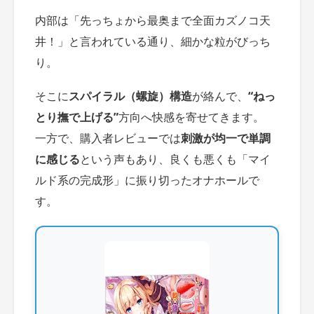
内部は「先っちょから最奥まで全面カズノコ天
井！」と言われている通り、細かな粒がびっち
り。
そこに
スパイラル（螺旋）構造
が絡んで、
“ねっ
とり撫で上げる”
方向へ快感を寄せてきます。
一方で、購入者レビューでは
刺激が均一で単調
に感じる
という声もあり、良くも悪くも「マイ
ルド系の完成形」に振り切ったオナホールで
す。