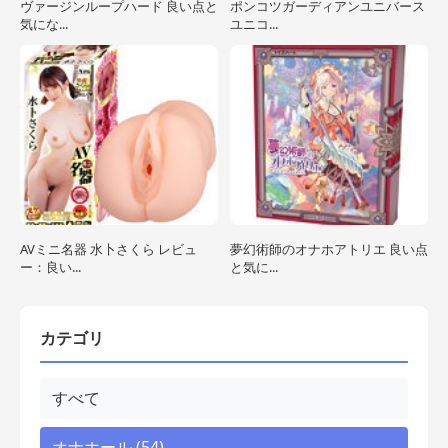
ヴァージンループハード 良い点と
ポンコツガーディアンユニバース
気にな...
ユニコ...
AVミニ名器 水卜さくら レビュ
夢幻術師のオナホアトリエ 良い点
ー：良い...
と気に...
カテゴリ
すべて
オナホール (54)