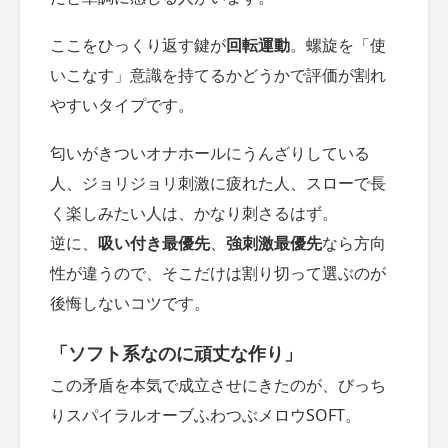
ここをひっくり返す鍵が
回転運動
。螺旋を「使
いこなす」意識を持てるかどうかで評価が割れ
やすいタイプです。
匂いがきついオナホールにうんざりしている
人、ジョリジョリ刺激に疲れた人、スローで長
く楽しみたい人は、かなり刺さるはず。
逆に、
吸い付き最優先
、
強刺激最優先
なら方向
性が違うので、そこだけは割り切って選ぶのが
後悔しないコツです。
「ソフト系なのに頑丈な作り」
この矛盾を本気で成立させにきたのが、びっち
りスパイラルオーブふわつぶメロウSOFT。