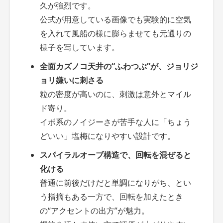
久が強烈です。
公式が用意している画像でも実験的に空気
を入れて風船の様に膨らませても元通りの
様子を写しています。
全面カズノコ天井
の“ふわつぶ”が、ジョリジ
ョリ嫌いに刺さる
粒の密度が高いのに、刺激は意外とマイル
ド寄り。
イボ系のノイジーさが苦手な人に「ちょう
どいい」塩梅になりやすい設計です。
スパイラルオーブ構造
で、回転を混ぜると
化ける
普通に前後だけだと単調になりがち、とい
う指摘もある一方で、回転を加えたとき
の“アクセントの出方”が魅力。