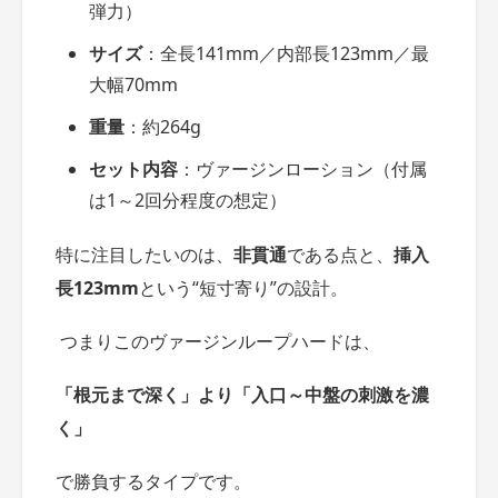
弾力）
サイズ
：全長141mm／内部長123mm／最
大幅70mm
重量
：約264g
セット内容
：ヴァージンローション（付属
は1～2回分程度の想定）
特に注目したいのは、
非貫通
である点と、
挿入
長
123mm
という“短寸寄り”の設計。
つまりこのヴァージンループハードは、
「根元まで深く」より「入口～中盤の刺激を濃
く」
で勝負するタイプです。