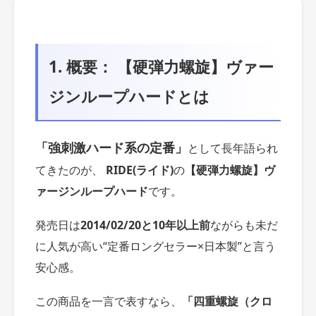
1. 概要： 【硬弾力螺旋】ヴァー
ジンループハードとは
「強刺激ハード系の定番」
として長年語られ
てきたのが、
RIDE(ライド)
の
【硬弾力螺旋】ヴ
ァージンループハード
です。
発売日は
2014/02/20と10年以上前
ながらも未だ
に人気が高い“定番ロングセラー×日本製”と言う
安心感。
この商品を一言で表すなら、
「四重螺旋（クロ