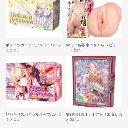
ポンコツガーディアンユニバース
AVミニ名器 水卜さくら レビュ
ユニコ...
ー：良い...
びっちりスパイラルオーブふわつ
夢幻術師のオナホアトリエ 良い点
ぶメロ...
と気に...