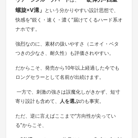
螺旋×V溝」
という分かりやすい設計思想で、
快感を“鋭く・速く・濃く”届けてくるハード系オ
ナホです。
強烈なのに、素材の扱いやすさ（ニオイ・ベタ
つきの少なさ、耐久性）も評価されやすい。
だからこそ、発売から10年以上経過した今でも
ロングセラーとして名前が出続けます。
一方で、刺激の強さは誤魔化しがきかず、短寸
寄り設計も含めて、
人を選ぶ
のも事実。
ただ、逆に言えばここまで“方向性が尖ってい
る”からこそ、