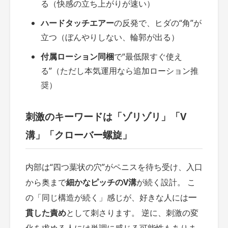
る（快感の立ち上がりが速い）
ハードタッチエアー
の反発で、ヒダの“角”が
立つ（ぼんやりしない、輪郭が出る）
付属ローション同梱
で“最低限すぐ使え
る”（ただし本気運用なら追加ローション推
奨）
刺激のキーワードは「ゾリゾリ」「V
溝」「クローバー螺旋」
内部は“四つ葉状の穴”がペニスを待ち受け、入口
から奥まで
細かなピッチのV溝
が続く設計。 こ
の「同じ構造が続く」感じが、好きな人には
一
貫した責め
として刺さります。 逆に、刺激の変