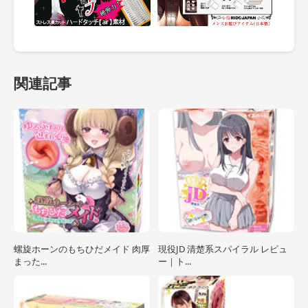
関連記事
螺旋ホーンのもちひだメイド 肉厚
現役JD 清楚系スパイラル レビュ
まった...
ー｜ト...