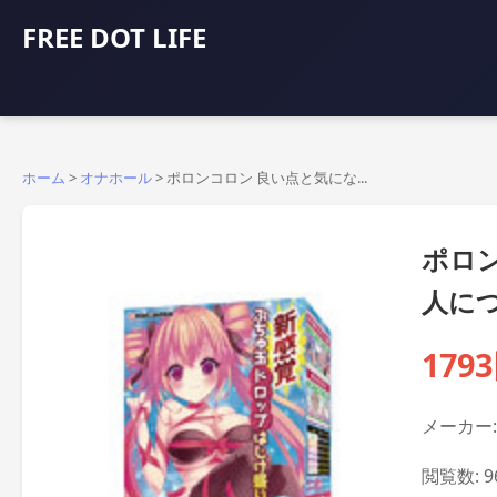
FREE DOT LIFE
ホーム
>
オナホール
>
ポロンコロン 良い点と気にな...
ポロ
人に
179
メーカー: 
閲覧数: 9