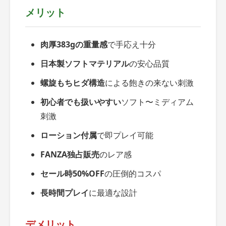
メリット
肉厚383gの重量感
で手応え十分
日本製ソフトマテリアル
の安心品質
螺旋もちヒダ構造
による飽きの来ない刺激
初心者でも扱いやすい
ソフト〜ミディアム
刺激
ローション付属
で即プレイ可能
FANZA独占販売
のレア感
セール時50%OFF
の圧倒的コスパ
長時間プレイ
に最適な設計
デメリット