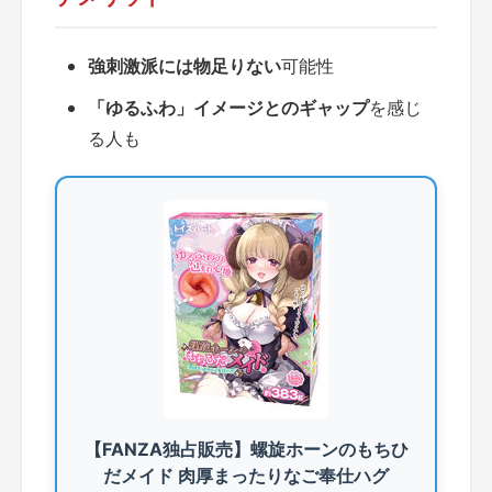
強刺激派には物足りない
可能性
「ゆるふわ」イメージとのギャップ
を感じ
る人も
【FANZA独占販売】螺旋ホーンのもちひ
だメイド 肉厚まったりなご奉仕ハグ