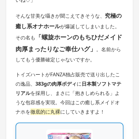
いね♡」
究極の
そんな甘美な囁きが聞こえてきそうな、
癒し系オナホール
が爆誕してしまいました。
「螺旋ホーンのもちひだメイド
その名も
肉厚まったりなご奉仕ハグ」
。名前から
してもう優勝確定じゃないですか。
トイズハートがFANZA独占販売で送り出したこ
の逸品、
383gの肉厚ボディ
に
日本製ソフトマテ
リアル
を採用し、まさに「抱きしめられる」よ
うな包容感を実現。今回はこの癒し系メイドオ
ナホを
徹底的に丸裸
にしていきますよ！