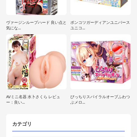
ヴァージンループハード 良い点と
ポンコツガーディアンユニバース
気にな...
ユニコ...
AVミニ名器 水卜さくら レビュ
びっちりスパイラルオーブふわつ
ー：良い...
ぶメロ...
カテゴリ