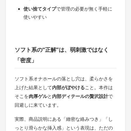
使い捨てタイプ
で管理の必要が無く手軽に
使いやすい
ソフト系の“正解”は、弱刺激ではなく
「密度」
ソフト系オナホールの落とし穴は、柔らかさを
上げた結果として
内部がぼやける
こと。本作は
そこを
肉厚ゲル
と
内部ディテールの贅沢設計
で
回避しに来ています。
実際、商品説明にある「緻密な絡みつき」「し
っとり滑らかな挿入感」という表現は、ただの