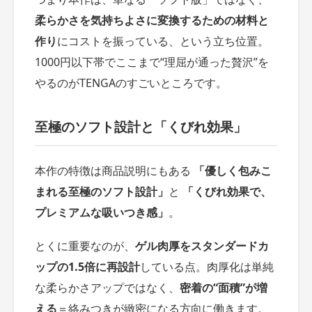
柔らかさを気持ちよさに変換するための材料と
作り
にコストを振っている、という立ち位置。
1000円以下帯でここまで“理屈が通った贅沢”を
やるのがTENGAのすごいところです。
至極のソフト設計と「くびれ効果」
本作の特徴は商品説明にもある
「優しく包みこ
まれる至極のソフト設計」
と
「くびれ効果で、
プレミアムな吸いつき感」
。
とくに重要なのが、
ゲル肉厚をスタンダードカ
ップの1.5倍に再設計
している点。肉厚化は単純
な柔らかさアップではなく、
密着の“面積”が増
える
＝絡みつきが緻密になる方向に働きます。