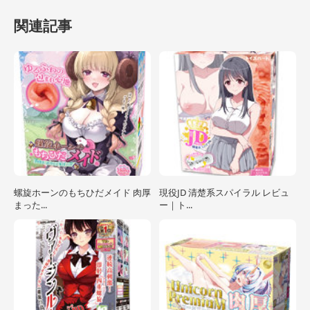
関連記事
螺旋ホーンのもちひだメイド 肉厚
現役JD 清楚系スパイラル レビュ
まった...
ー｜ト...