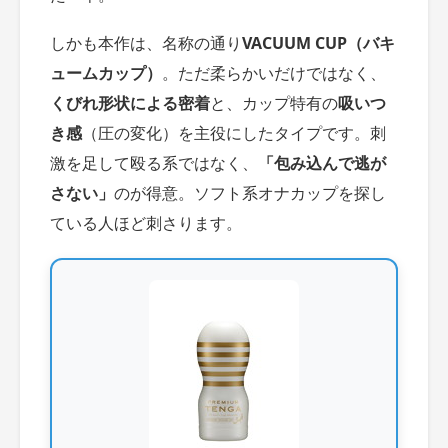
しかも本作は、名称の通り
VACUUM CUP（バキ
ュームカップ）
。ただ柔らかいだけではなく、
くびれ形状による密着
と、カップ特有の
吸いつ
き感
（圧の変化）を主役にしたタイプです。刺
激を足して殴る系ではなく、
「包み込んで逃が
さない」
のが得意。ソフト系オナカップを探し
ている人ほど刺さります。