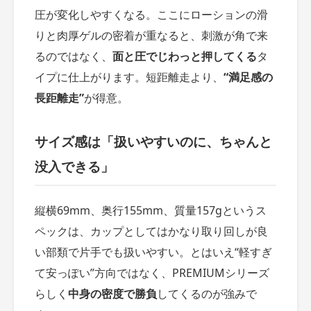
圧が変化しやすくなる。ここにローションの滑
りと肉厚ゲルの密着が重なると、刺激が角で来
るのではなく、
面と圧でじわっと押してくる
タ
イプに仕上がります。短距離走より、
“満足感の
長距離走”
が得意。
サイズ感は「扱いやすいのに、ちゃんと
没入できる」
縦横69mm、奥行155mm、質量157gというス
ペックは、カップとしてはかなり取り回しが良
い部類で片手でも扱いやすい。とはいえ“軽すぎ
て安っぽい”方向ではなく、PREMIUMシリーズ
らしく
中身の密度で勝負
してくるのが強みで