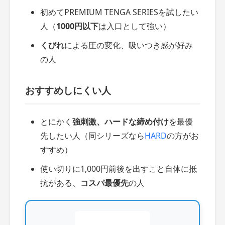
初めてPREMIUM TENGA SERIESを試したい
人（
1000円以下
は入口として強い）
くびれ
による圧の変化、吸いつき感が好み
の人
おすすめしにくい人
とにかく
強刺激、ハードな締め付け
を最優
先したい人（同シリーズなら
HARD
の方がお
すすめ）
使い切りに1,000円前後を出すこと自体に抵
抗がある、
コスパ最優先
の人