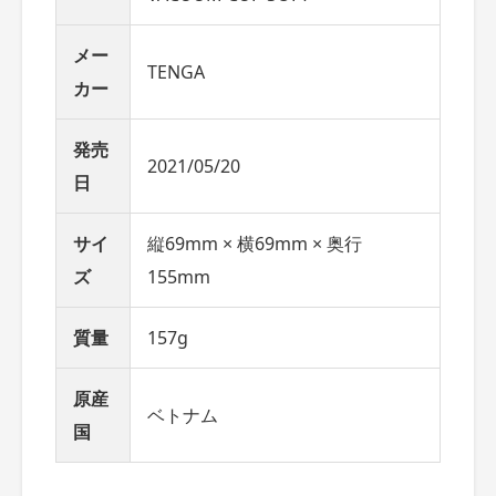
メー
TENGA
カー
発売
2021/05/20
日
サイ
縦69mm × 横69mm × 奥行
ズ
155mm
質量
157g
原産
ベトナム
国