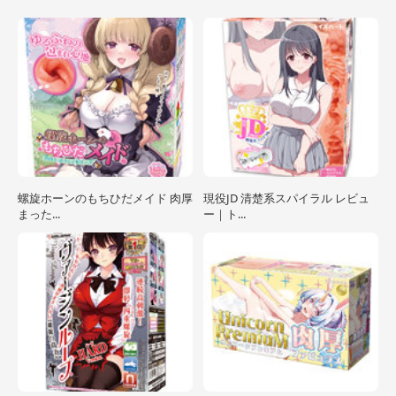
螺旋ホーンのもちひだメイド 肉厚
現役JD 清楚系スパイラル レビュ
まった...
ー｜ト...