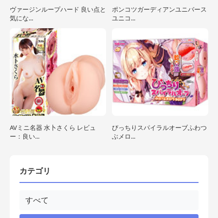
ヴァージンループハード 良い点と
ポンコツガーディアンユニバース
気にな...
ユニコ...
AVミニ名器 水卜さくら レビュ
びっちりスパイラルオーブふわつ
ー：良い...
ぶメロ...
カテゴリ
すべて